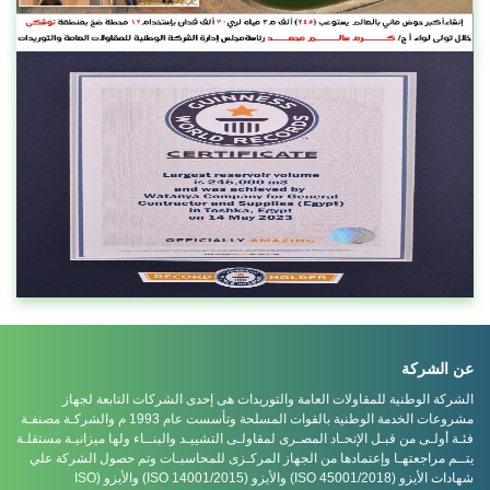
عن الشركة
الشركة الوطنية للمقاولات العامة والتوريدات هى إحدى الشركات التابعة لجهاز
مشروعات الخدمة الوطنية بالقوات المسلحة وتأسست عام 1993 م والشركـة مصنفـة
فئـة أولـى من قبـل الإتحـاد المصـرى لمقاولـى التشييـد والبنــاء ولها ميزانيـة مستقلـة
يتــم مراجعتهـا وإعتمادها من الجهاز المركـزى للمحاسبـات وتم حصول الشركة علي
شهادات الأيزو (ISO 45001/2018) والأيزو (ISO 14001/2015) والأيزو (ISO